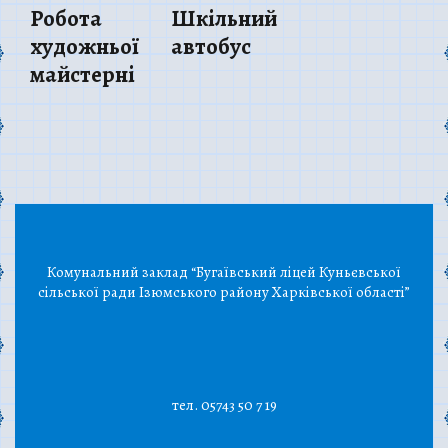
Робота
Шкільний
художньої
автобус
майстерні
Комунальний заклад “Бугаївський ліцей Куньєвської
сільської ради Ізюмського району Харківської області”
тел. 05743 50 7 19