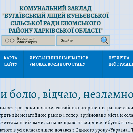
КОМУНАЛЬНИЙ ЗАКЛАД
"БУГАЇВСЬКИЙ ЛІЦЕЙ КУНЬЄВСЬКОЇ
СІЛЬСЬКОЇ РАДИ ІЗЮМСЬКОГО
РАЙОНУ ХАРКІВСЬКОЇ ОБЛАСТІ"
Версія для
слабозорих
КАРТА
ДИСТАНЦІЙНЕ НАВЧАННЯ В
ПУБЛІЧНА
САЙТУ
УМОВАХ ВОЄННОГО СТАНУ
ІНФОРМАЦ
 болю, відчаю, незламнос
внилося три роки повномасштабного вторгнення рашистських
трить він незагойною раною і тепер: зруйновано міста й села
 життя за нас із вами, за наше право на мирне майбутнє в не
 лютого в усіх класах ліцею почався з Єдиного уроку «Україна…