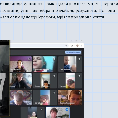
х хвилиною мовчання, розповідали про незламність і героїзм к
овах війни, учнів, які старанно вчаться, розуміючи, що вон
ажали один одному Перемоги, мріяли про мирне життя.