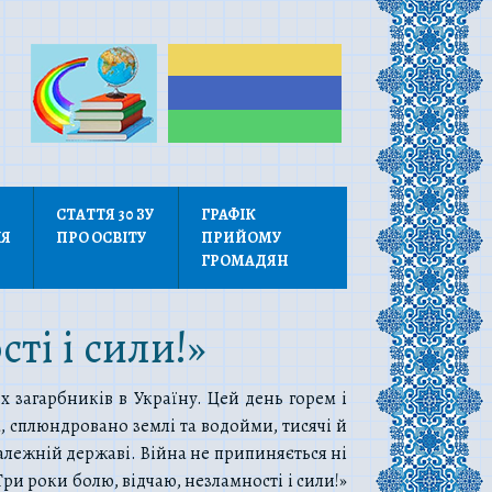
СТАТТЯ 30 ЗУ
ГРАФІК
ІЯ
ПРО ОСВІТУ
ПРИЙОМУ
ГРОМАДЯН
ті і сили!»
 загарбників в Україну. Цей день горем і
, сплюндровано землі та водойми, тисячі й
залежній державі. Війна не припиняється ні
Три роки болю, відчаю, незламності і сили!»