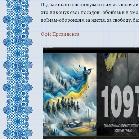
Під час нього вшановували пам’ять полегли
хто виконує свої посадові обов’язки в ум
воїнам-оборонцям за життя, за свободу, б
Офіс Президента