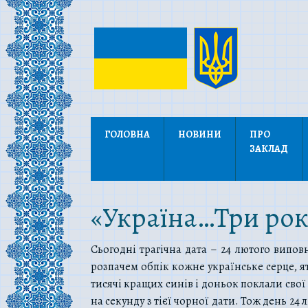
ГОЛОВНА
НОВИНИ
ПРО
ЗАКЛАД
«Україна…Три роки
Сьогодні трагічна дата – 24 лютого випо
розпачем обпік кожне українське серце, я
тисячі кращих синів і доньок поклали свої
на секунду з тієї чорної дати. Тож день 24