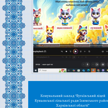
Комунальний заклад “Бугаївський ліцей
Куньєвської сільської ради Ізюмського райо
Харківської області”