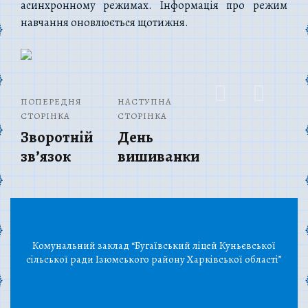
асинхронному режимах. Інформація про режим
навчання оновлюється щотижня.
ПОПЕРЕДНЯ
НАСТУПНА
СТОРІНКА
СТОРІНКА
Зворотній
День
зв’язок
вишиванки
Комунальний заклад “Бугаївський ліцей Куньєвської
сільської ради Ізюмського району Харківської області”