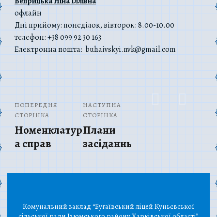
Веприцька Ніна Іллівна
офлайн
Дні прийому: понеділок, вівторок: 8.00-10.00
телефон: +38 099 92 30 163
Електронна пошта: buhaivskyi.nvk@gmail.com
ПОПЕРЕДНЯ
НАСТУПНА
СТОРІНКА
СТОРІНКА
Номенклатур
Плани
а справ
засіданнь
Комунальний заклад “Бугаївський ліцей Куньєвської
сільської ради Ізюмського району Харківської області”