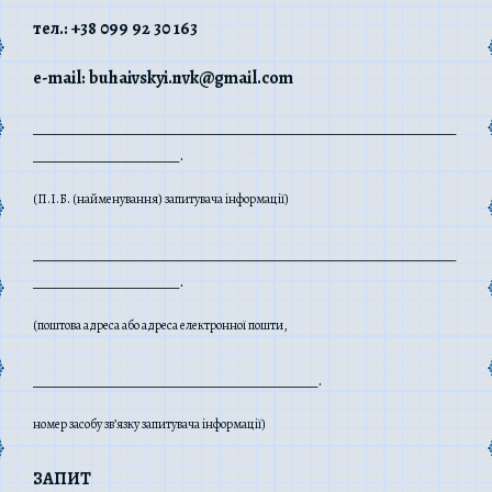
тел.: +38 099 92 30 163
e-mail:
buhaivskyi
.
nvk
@
gmail
.
com
_______________________________________________________
___________________.
(П.І.Б. (найменування) запитувача інформації)
_______________________________________________________
___________________.
(поштова адреса або адреса електронної пошти,
_____________________________________.
номер засобу зв’язку запитувача інформації)
ЗАПИТ