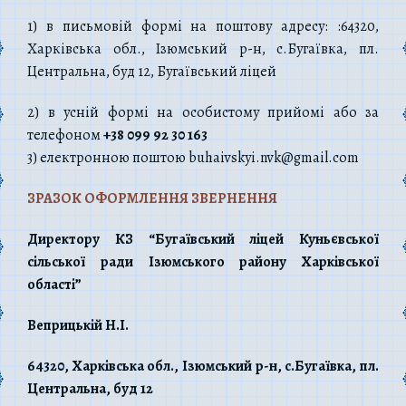
1) в письмовій формі на поштову адресу: :64320
,
Харківська обл., Ізюмський р-н,
с.Бугаївка
,
пл
.
Центральна, буд
12
,
Бугаївський ліцей
2) в усній формі на особистому прийомі або за
телефоном
+38 099 92 30 163
3) електронною поштою
buhaivskyi
.
nvk
@
gmail
.
com
ЗРАЗОК ОФОРМЛЕННЯ ЗВЕРНЕННЯ
Директору КЗ “Бугаївський ліцей Куньєвської
сільської ради Ізюмського району Харківської
області”
Веприцькій Н.І.
643
20
, Харківська обл., Ізюмський р-н,
с.Бугаївка
,
пл
.
Центральна, буд
12