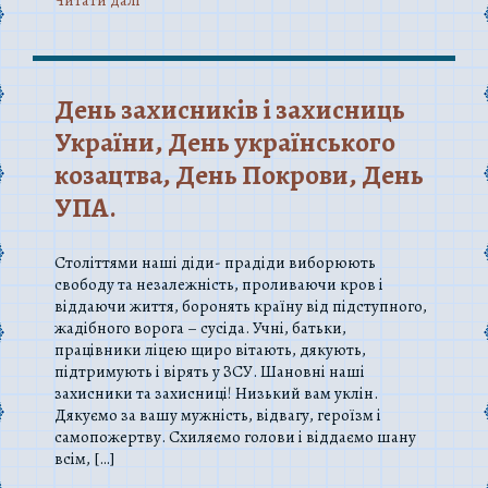
День захисників і захисниць
України, День українського
козацтва, День Покрови, День
УПА.
Століттями наші діди- прадіди виборюють
свободу та незалежність, проливаючи кров і
віддаючи життя, боронять країну від підступного,
жадібного ворога – сусіда. Учні, батьки,
працівники ліцею щиро вітають, дякують,
підтримують і вірять у ЗСУ. Шановні наші
захисники та захисниці! Низький вам уклін.
Дякуємо за вашу мужність, відвагу, героїзм і
самопожертву. Схиляємо голови і віддаємо шану
всім, […]