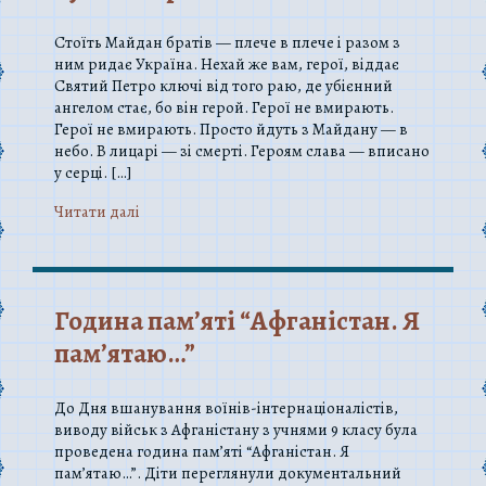
Стоїть Майдан братів — плече в плече і разом з
ним ридає Україна. Нехай же вам, герої, віддає
Святий Петро ключі від того раю, де убієнний
ангелом стає, бо він герой. Герої не вмирають.
Герої не вмирають. Просто йдуть з Майдану — в
небо. В лицарі — зі смерті. Героям слава — вписано
у серці. […]
Читати далi
Година пам’яті “Афганістан. Я
пам’ятаю…”
До Дня вшанування воїнів-інтернаціоналістів,
виводу військ з Афганістану з учнями 9 класу була
проведена година пам’яті “Афганістан. Я
пам’ятаю…”. Діти переглянули документальний