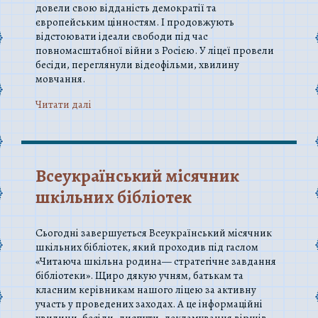
довели свою відданість демократії та
європейським цінностям. І продовжують
відстоювати ідеали свободи під час
повномасштабної війни з Росією. У ліцеї провели
бесіди, переглянули відеофільми, хвилину
мовчання.
Читати далi
Всеукраїнський місячник
шкільних бібліотек
Сьогодні завершується Всеукраїнський місячник
шкільних бібліотек, який проходив під гаслом
«Читаюча шкільна родина— стратегічне завдання
бібліотеки». Щиро дякую учням, батькам та
класним керівникам нашого ліцею за активну
участь у проведених заходах. А це інформаційні
хвилини, бесіди, диспути, декламування віршів,