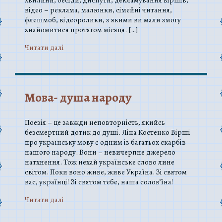
відео – реклама, малюнки, сімейні читання,
флешмоб, відеоролики, з якими ви мали змогу
знайомитися протягом місяця. […]
Читати далi
Мова- душа народу
Поезія – це завжди неповторність, якийсь
безсмертний дотик до душі. Ліна Костенко Вірші
про українську мову є одним із багатьох скарбів
нашого народу. Вони – невичерпне джерело
натхнення. Тож нехай українське слово лине
світом. Поки воно живе, живе Україна. Зі святом
вас, українці! Зі святом тебе, наша солов’їна!
Читати далi