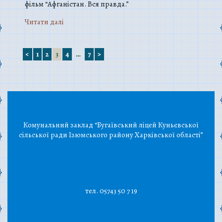
фільм “Афганістан. Вся правда.”
Читати далi
<
1
2
3
4
…
7
>
Комунальний заклад “Бугаївський ліцей Куньєвської
сільської ради Ізюмського району Харківської області”
тел. 05743 50 7 19