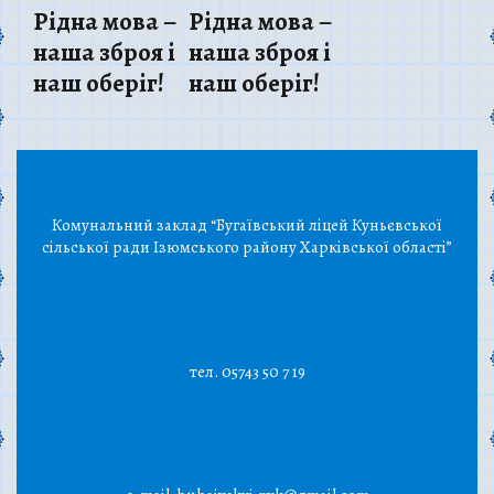
Рідна мова –
Рідна мова –
наша зброя і
наша зброя і
наш оберіг!
наш оберіг!
Комунальний заклад “Бугаївський ліцей Куньєвської
сільської ради Ізюмського району Харківської області”
тел. 05743 50 7 19