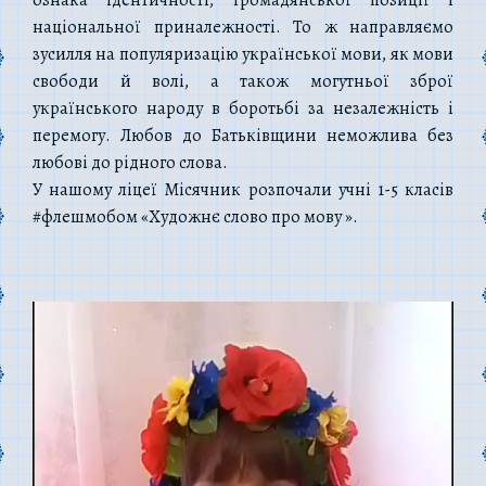
національної приналежності. То ж направляємо
зусилля на популяризацію української мови, як мови
свободи й волі, а також могутньої зброї
українського народу в боротьбі за незалежність і
перемогу. Любов до Батьківщини неможлива без
любові до рідного слова.
У нашому ліцеї Місячник розпочали учні 1-5 класів
#флешмобом «Художнє слово про мову ».
Відеопрогравач