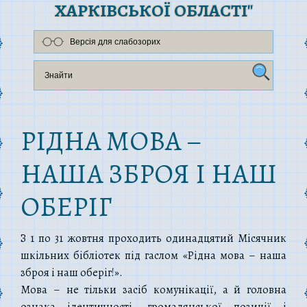
ХАРКІВСЬКОЇ ОБЛАСТІ"
Версія для слабозорих
РІДНА МОВА –
НАША ЗБРОЯ І НАШ
ОБЕРІГ
З 1 по 31 жовтня проходить одинадцятий Місячник
шкільних бібліотек під гаслом «Рідна мова – наша
зброя і наш оберіг!».
Мова – не тільки засіб комунікації, а й головна
ознака ідентичності, громадянської позиції і