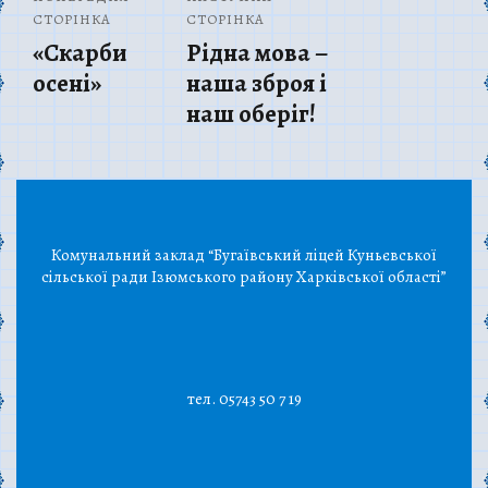
СТОРІНКА
СТОРІНКА
«Скарби
Рідна мова –
осені»
наша зброя і
наш оберіг!
Комунальний заклад “Бугаївський ліцей Куньєвської
сільської ради Ізюмського району Харківської області”
тел. 05743 50 7 19