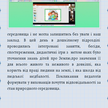
середовища і не могла залишитись без уваги і наш
заклад. В цей день в дошкілному підрозділі
проводились інтегровані заняття, бесіди,
спостереження, дидактичні ігри з метою яких було
уточнення знань дітей про Землю,про значення її
для всього живого та неживого в довкіллі, яка
користь від праці людини на землі, і яка шкода від
людської недбалості. Покликання педагогів
формувати у вихованців почуття відповідальності за
стан природного середовища.