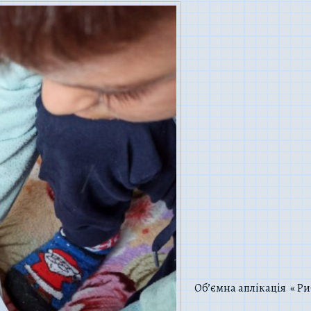
Об’ємна аплікація « Ри