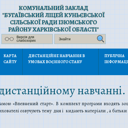
КОМУНАЛЬНИЙ ЗАКЛАД
"БУГАЇВСЬКИЙ ЛІЦЕЙ КУНЬЄВСЬКОЇ
СІЛЬСЬКОЇ РАДИ ІЗЮМСЬКОГО
РАЙОНУ ХАРКІВСЬКОЇ ОБЛАСТІ"
Версія для
слабозорих
КАРТА
ДИСТАНЦІЙНЕ НАВЧАННЯ В
ПУБЛІЧНА
САЙТУ
УМОВАХ ВОЄННОГО СТАНУ
ІНФОРМАЦ
 дистанційному навчанні.
амою «Впевнений старт». В комплект програми входять зоши
ихователі озвучують тему дня і кидають матеріали , а батьк