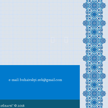
e-mail: buhaivskyi.nvk@gmail.com
області" © 2018