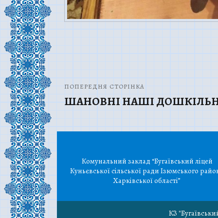
ПОПЕРЕДНЯ СТОРІНКА
ШАНОВНІ НАШІ ДОШКІЛЬНЯ
Комунальний заклад “Бугаївський ліцей
Куньєвської сільської ради Ізюмського райо
Харківської області”
КЗ "Бугаївськи