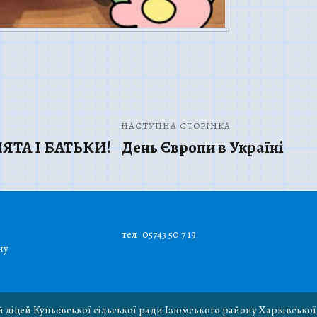
НАСТУПНА СТОРІНКА
ТА І БАТЬКИ!
День Європи в Україні
тел. 05743 50 7 19
ну
й ліцей Куньєвської сільської ради Ізюмського району Харківської 