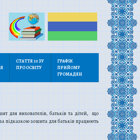
СТАТТЯ 30 ЗУ
ГРАФІК
ІЯ
ПРО ОСВІТУ
ПРИЙОМУ
ГРОМАДЯН
т для вихователів, батьків та дітей, що
и за підказкою зошита для батьків працюють